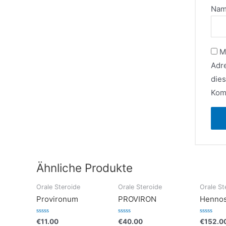
Na
M
Adr
die
Kom
Ähnliche Produkte
Orale Steroide
Orale Steroide
Orale St
Provironum
PROVIRON
Hennos
Bewertet
Bewertet
Bewertet
€
11.00
€
40.00
€
152.0