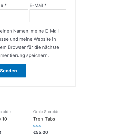
me
*
E-Mail
*
einen Namen, meine E-Mail-
esse und meine Website in
sem Browser für die nächste
mentierung speichern.
eroide
Orale Steroide
 10
Tren-Tabs
Bewertet
0
€
55.00