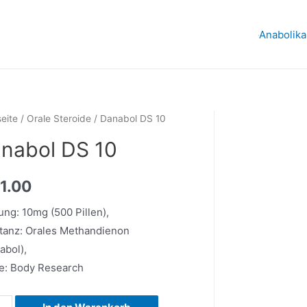
Anabolika
seite
/
Orale Steroide
/ Danabol DS 10
nabol DS 10
11.00
ng: 10mg (500 Pillen),
tanz: Orales Methandienon
abol),
e: Body Research
bol