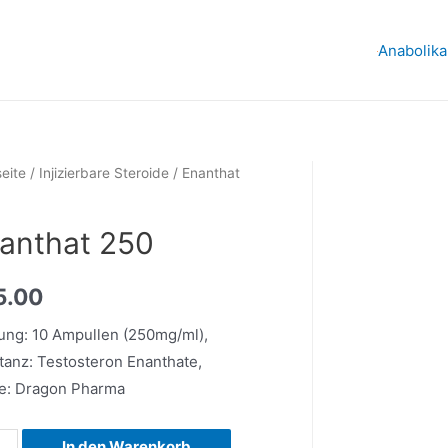
Anabolika
seite
/
Injizierbare Steroide
/ Enanthat
anthat 250
5.00
ung: 10 Ampullen (250mg/ml),
tanz: Testosteron Enanthate,
e: Dragon Pharma
that
In den Warenkorb