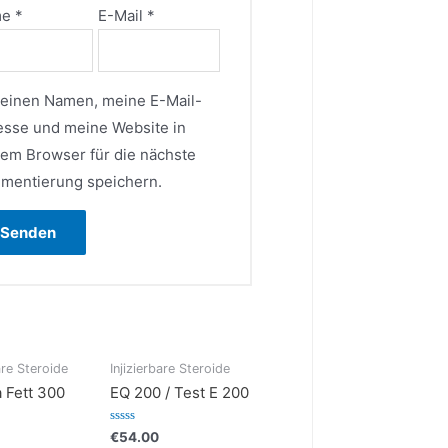
me
*
E-Mail
*
einen Namen, meine E-Mail-
esse und meine Website in
sem Browser für die nächste
mentierung speichern.
are Steroide
Injizierbare Steroide
 Fett 300
EQ 200 / Test E 200
Bewertet
€
54.00
mit