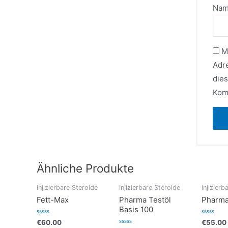
Na
M
Adr
die
Kom
Ähnliche Produkte
Injizierbare Steroide
Injizierbare Steroide
Injizierb
Fett-Max
Pharma Testöl
Pharma
Basis 100
Bewertet
Bewertet
€
60.00
€
55.00
mit
mit