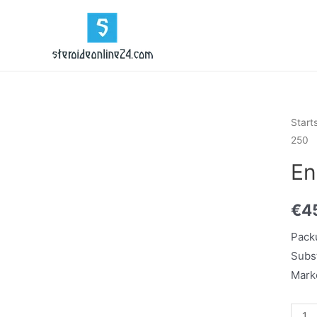
Zum
Inhalt
springen
Start
250
En
€
4
Pack
Subs
Mark
Enan