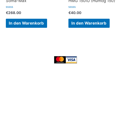
Soma-Max
HMG 150IU (Humog 150)
Bewertet
Bewertet
€
268.00
€
40.00
mit
mit
0
0
von
von
In den Warenkorb
In den Warenkorb
5
5