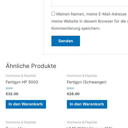
Meinen Namen, meine E-Mail-Adresse
meine Website in diesem Browser für die
Kommentierung speichern.
Ähnliche Produkte
Hormone & Peptide
Hormone & Peptide
Fertigyn HP 5000
Fertigyn (Schwanger)
Bewertet
Bewertet
€
32.00
€
26.00
mit
mit
0
0
von
von
In den Warenkorb
In den Warenkorb
5
5
Hormone & Peptide
Hormone & Peptide