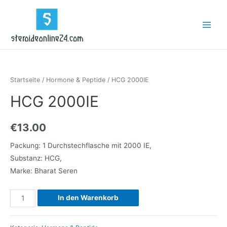
Zum
Inhalt
Main
springen
Menu
Startseite
/
Hormone & Peptide
/ HCG 2000IE
HCG 2000IE
€
13.00
Packung: 1 Durchstechflasche mit 2000 IE,
Substanz: HCG,
Marke: Bharat Seren
HCG
In den Warenkorb
2000IE
Menge