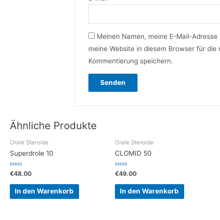
Meinen Namen, meine E-Mail-Adresse
meine Website in diesem Browser für die
Kommentierung speichern.
Ähnliche Produkte
Orale Steroide
Orale Steroide
Superdrole 10
CLOMID 50
Bewertet
Bewertet
€
48.00
€
49.00
mit
mit
0
0
von
von
In den Warenkorb
In den Warenkorb
5
5