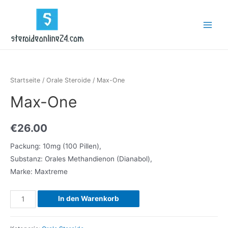
Zum
Inhalt
Main
springen
Menu
Startseite
/
Orale Steroide
/ Max-One
Max-One
€
26.00
Packung: 10mg (100 Pillen),
Substanz: Orales Methandienon (Dianabol),
Marke: Maxtreme
Max-
In den Warenkorb
One
Menge