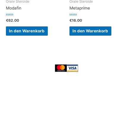
Orale Steroide
Orale Steroide
Modafin
Metaprime
Bewertet
Bewertet
€
62.00
€
16.00
mit
mit
0
0
von
von
In den Warenkorb
In den Warenkorb
5
5