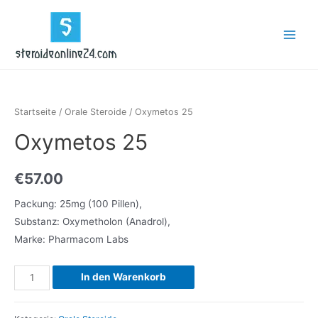
Zum
Inhalt
Main
springen
Menu
Startseite
/
Orale Steroide
/ Oxymetos 25
Oxymetos 25
€
57.00
Packung: 25mg (100 Pillen),
Substanz: Oxymetholon (Anadrol),
Marke: Pharmacom Labs
Oxymetos
In den Warenkorb
25
Menge