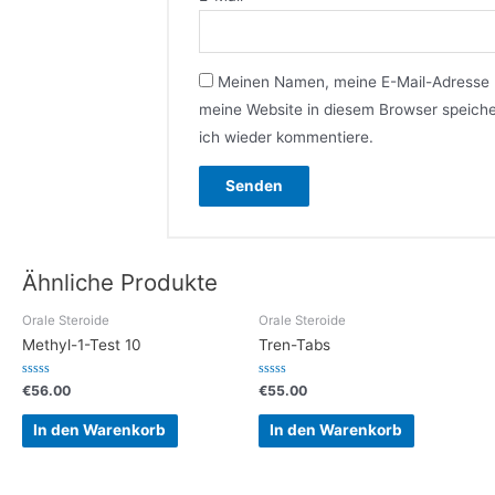
Meinen Namen, meine E-Mail-Adresse
meine Website in diesem Browser speiche
ich wieder kommentiere.
Ähnliche Produkte
Orale Steroide
Orale Steroide
Methyl-1-Test 10
Tren-Tabs
Bewertet
Bewertet
€
56.00
€
55.00
mit
mit
0
0
von
von
In den Warenkorb
In den Warenkorb
5
5