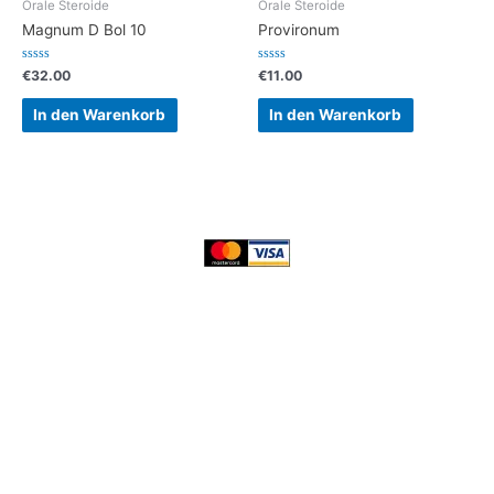
Orale Steroide
Orale Steroide
Magnum D Bol 10
Provironum
Bewertet
Bewertet
€
32.00
€
11.00
mit
mit
0
0
von
von
In den Warenkorb
In den Warenkorb
5
5