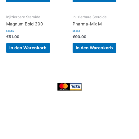
Injizierbare Steroide
Injizierbare Steroide
Magnum Bold 300
Pharma-Mix M
Bewertet
Bewertet
€
51.00
€
90.00
mit
mit
0
0
von
von
In den Warenkorb
In den Warenkorb
5
5