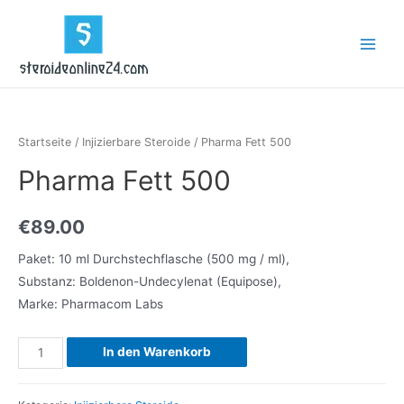
Zum
Inhalt
Main
springen
Menu
Startseite
/
Injizierbare Steroide
/ Pharma Fett 500
Pharma Fett 500
€
89.00
Paket: 10 ml Durchstechflasche (500 mg / ml),
Substanz: Boldenon-Undecylenat (Equipose),
Marke: Pharmacom Labs
Pharma
In den Warenkorb
Fett
500