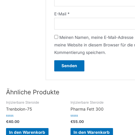
E-Mail
*
Meinen Namen, meine E-Mail-Adresse
meine Website in diesem Browser für die
Kommentierung speichern.
Ähnliche Produkte
Injizierbare Steroide
Injizierbare Steroide
Trenbolon-75
Pharma Fett 300
Bewertet
Bewertet
€
40.00
€
55.00
mit
mit
0
0
von
von
In den Warenkorb
In den Warenkorb
5
5