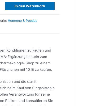
nitropin
In den Warenkorb
u
ge
orie:
Hormone & Peptide
tigen Konditionen zu kaufen und
RMA-Ergänzungsmitteln zum
rtpharmakologie-Shop zu einem
läschchen mit 10 IE zu kaufen.
ebnissen und die damit
sich beim Kauf von Singanitropin
 vollen Verantwortung für seine
von Risiken und konsultieren Sie