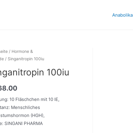
Anabolika
seite
/
Hormone &
de
/ Singanitropin 100iu
nganitropin 100iu
68.00
ng: 10 Fläschchen mit 10 IE,
tanz: Menschliches
stumshormon (HGH),
e: SINGANI PHARMA