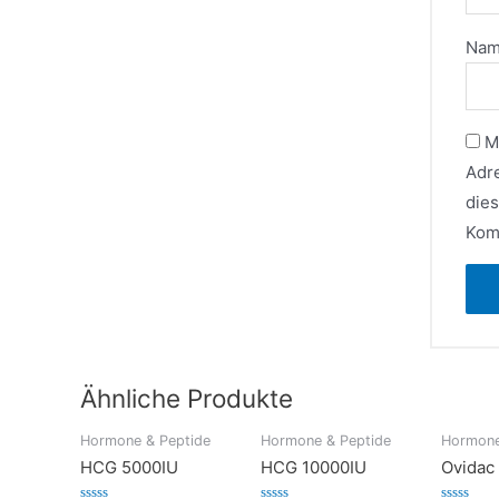
Na
M
Adr
die
Kom
Ähnliche Produkte
Hormone & Peptide
Hormone & Peptide
Hormone
HCG 5000IU
HCG 10000IU
Ovidac