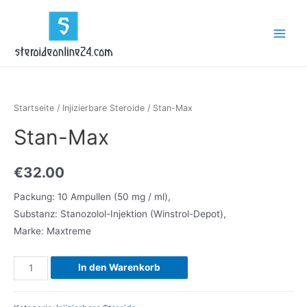
Zum
Inhalt
Main
springen
Menu
Startseite
/
Injizierbare Steroide
/ Stan-Max
Stan-Max
€
32.00
Packung: 10 Ampullen (50 mg / ml),
Substanz: Stanozolol-Injektion (Winstrol-Depot),
Marke: Maxtreme
Stan-
In den Warenkorb
Max
Menge