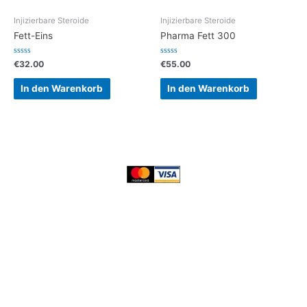
Injizierbare Steroide
Injizierbare Steroide
Fett-Eins
Pharma Fett 300
Bewertet
Bewertet
€
32.00
€
55.00
mit
mit
0
0
von
von
In den Warenkorb
In den Warenkorb
5
5