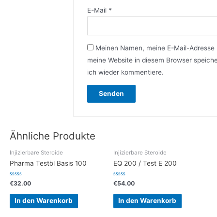
E-Mail
*
Meinen Namen, meine E-Mail-Adresse
meine Website in diesem Browser speiche
ich wieder kommentiere.
Ähnliche Produkte
Injizierbare Steroide
Injizierbare Steroide
Pharma Testöl Basis 100
EQ 200 / Test E 200
Bewertet
Bewertet
€
32.00
€
54.00
mit
mit
0
0
von
von
In den Warenkorb
In den Warenkorb
5
5