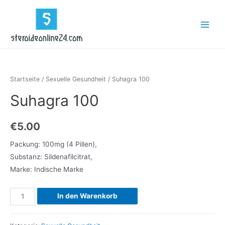
Zum
Inhalt
Main
springen
Menu
Startseite
/
Sexuelle Gesundheit
/ Suhagra 100
Suhagra 100
€
5.00
Packung: 100mg (4 Pillen),
Substanz: Sildenafilcitrat,
Marke: Indische Marke
Suhagra
In den Warenkorb
100
Menge