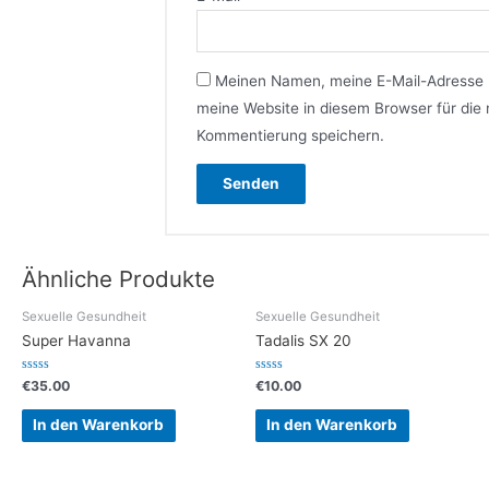
Meinen Namen, meine E-Mail-Adresse
meine Website in diesem Browser für die
Kommentierung speichern.
Ähnliche Produkte
Sexuelle Gesundheit
Sexuelle Gesundheit
Super Havanna
Tadalis SX 20
Bewertet
Bewertet
€
35.00
€
10.00
mit
mit
0
0
von
von
In den Warenkorb
In den Warenkorb
5
5