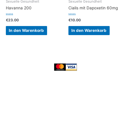
Sexuelle Gesundheit
Sexuelle Gesundheit
Havanna 200
Cialis mit Dapoxetin 60mg
Bewertet
Bewertet
€
23.00
€
10.00
mit
mit
0
0
von
von
In den Warenkorb
In den Warenkorb
5
5