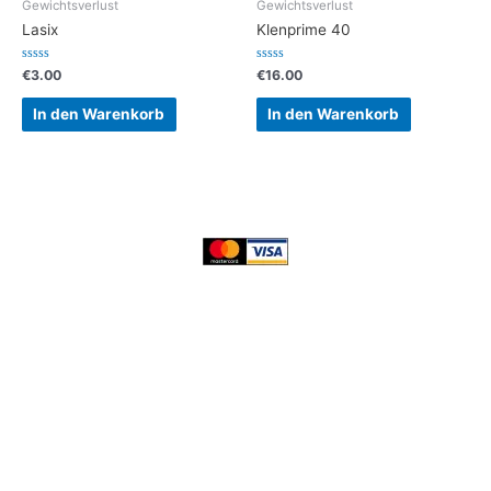
Gewichtsverlust
Gewichtsverlust
Lasix
Klenprime 40
Bewertet
Bewertet
€
3.00
€
16.00
mit
mit
0
0
von
von
In den Warenkorb
In den Warenkorb
5
5