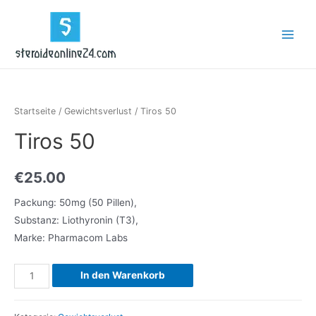
Zum
Inhalt
Main
springen
Menu
Startseite
/
Gewichtsverlust
/ Tiros 50
Tiros 50
€
25.00
Packung: 50mg (50 Pillen),
Substanz: Liothyronin (T3),
Marke: Pharmacom Labs
Tiros
In den Warenkorb
50
Menge