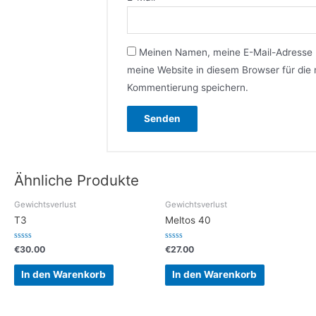
Meinen Namen, meine E-Mail-Adresse
meine Website in diesem Browser für die
Kommentierung speichern.
Ähnliche Produkte
Gewichtsverlust
Gewichtsverlust
T3
Meltos 40
Bewertet
Bewertet
€
30.00
€
27.00
mit
mit
0
0
von
von
In den Warenkorb
In den Warenkorb
5
5