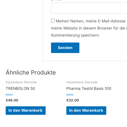
Meinen Namen, meine E-Mail-Adresse
meine Website in diesem Browser für die
Kommentierung speichern.
Ähnliche Produkte
Injizierbare Steroide
Injizierbare Steroide
TRENBOLON 50
Pharma Testöl Basis 100
Bewertet
Bewertet
€
49.00
€
32.00
mit
mit
0
0
von
von
In den Warenkorb
In den Warenkorb
5
5