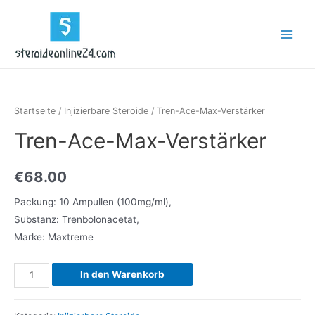
Zum
Inhalt
Main
springen
Menu
Startseite
/
Injizierbare Steroide
/ Tren-Ace-Max-Verstärker
Tren-Ace-Max-Verstärker
€
68.00
Packung: 10 Ampullen (100mg/ml),
Substanz: Trenbolonacetat,
Marke: Maxtreme
Tren-
In den Warenkorb
Ace-
Max-