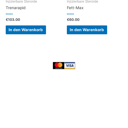
Injizierbare Steroide
Injizierbare Steroide
Trenarapid
Fett-Max
Bewertet
Bewertet
€
103.00
€
60.00
mit
mit
0
0
von
von
In den Warenkorb
In den Warenkorb
5
5