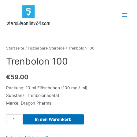
Zum
Inhalt
Main
springen
Menu
Startseite
/
Injizierbare Steroide
/ Trenbolon 100
Trenbolon 100
€
59.00
Packung: 10 ml Fläschchen (100 mg / ml),
Substanz: Trenbolonacetat,
Marke: Dragon Pharma
Trenbolon
In den Warenkorb
100
Menge