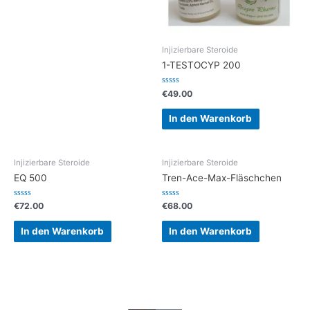
Injizierbare Steroide
1-TESTOCYP 200
Bewertet
€
49.00
mit
0
von
In den Warenkorb
5
Injizierbare Steroide
Injizierbare Steroide
EQ 500
Tren-Ace-Max-Fläschchen
Bewertet
Bewertet
€
72.00
€
68.00
mit
mit
0
0
von
von
In den Warenkorb
In den Warenkorb
5
5