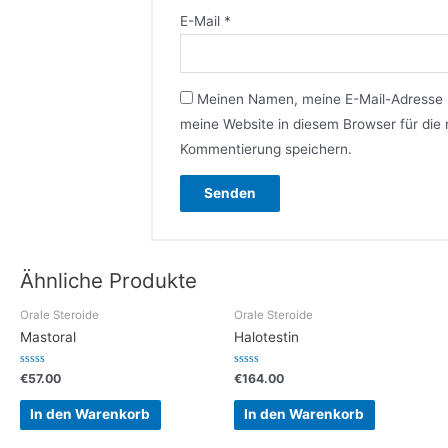
E-Mail
*
Meinen Namen, meine E-Mail-Adresse
meine Website in diesem Browser für die
Kommentierung speichern.
Ähnliche Produkte
Orale Steroide
Orale Steroide
Mastoral
Halotestin
Bewertet
Bewertet
€
57.00
€
164.00
mit
mit
0
0
von
von
In den Warenkorb
In den Warenkorb
5
5