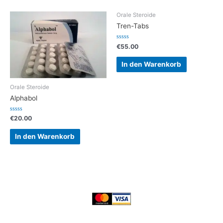
Orale Steroide
Tren-Tabs
Bewertet
€
55.00
mit
0
von
In den Warenkorb
5
Orale Steroide
Alphabol
Bewertet
€
20.00
mit
0
von
In den Warenkorb
5