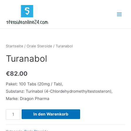
Zum
Inhalt
Main
springen
Menu
Startseite
/
Orale Steroide
/ Turanabol
Turanabol
€
82.00
Paket: 100 Tabs (20mg / Tab),
Substanz: Turinabol (4-Chlordehydromethyltestosteron),
Marke: Dragon Pharma
Turanabol
In den Warenkorb
Menge