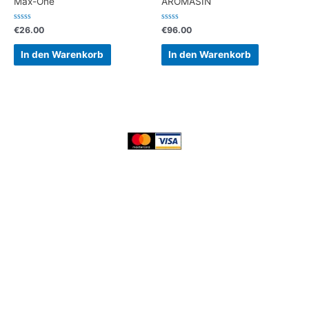
Max-One
AROMASIN
Bewertet
Bewertet
€
26.00
€
96.00
mit
mit
0
0
von
von
In den Warenkorb
In den Warenkorb
5
5