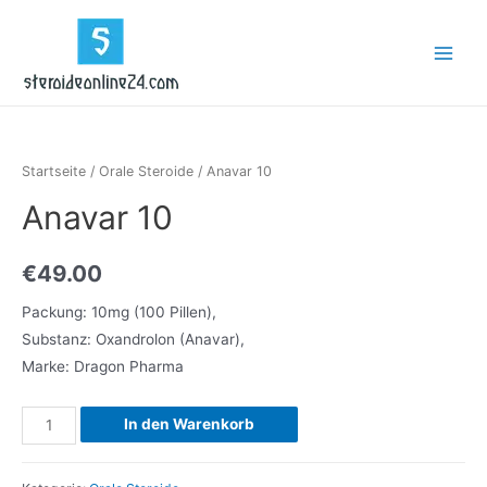
Zum
Inhalt
Main
springen
Menu
Startseite
/
Orale Steroide
/ Anavar 10
Anavar 10
€
49.00
Packung: 10mg (100 Pillen),
Substanz: Oxandrolon (Anavar),
Marke: Dragon Pharma
Anavar
In den Warenkorb
10
Menge