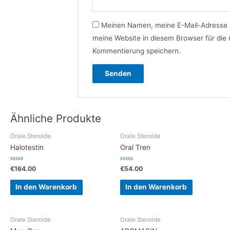
Meinen Namen, meine E-Mail-Adresse
meine Website in diesem Browser für die
Kommentierung speichern.
Ähnliche Produkte
Orale Steroide
Orale Steroide
Halotestin
Oral Tren
Bewertet
Bewertet
€
164.00
€
54.00
mit
mit
0
0
von
von
In den Warenkorb
In den Warenkorb
5
5
Orale Steroide
Orale Steroide