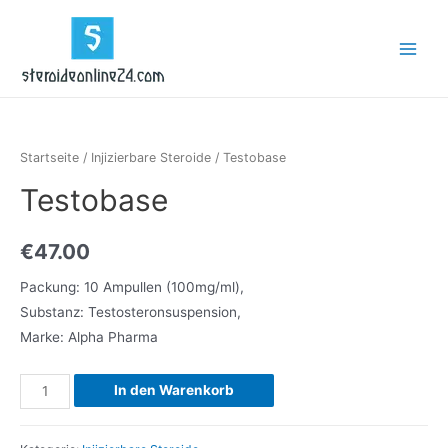
Zum
Inhalt
Main
springen
Menu
Startseite
/
Injizierbare Steroide
/ Testobase
Testobase
€
47.00
Packung: 10 Ampullen (100mg/ml),
Substanz: Testosteronsuspension,
Marke: Alpha Pharma
Testobase
In den Warenkorb
Menge