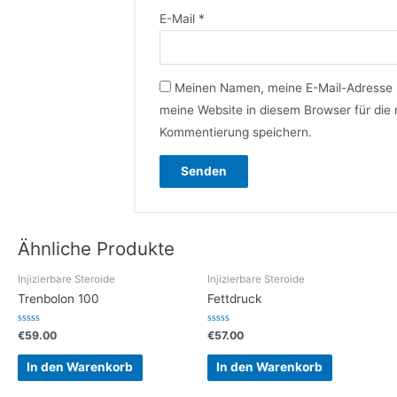
E-Mail
*
Meinen Namen, meine E-Mail-Adresse
meine Website in diesem Browser für die
Kommentierung speichern.
Ähnliche Produkte
Injizierbare Steroide
Injizierbare Steroide
Trenbolon 100
Fettdruck
Bewertet
Bewertet
€
59.00
€
57.00
mit
mit
0
0
von
von
In den Warenkorb
In den Warenkorb
5
5