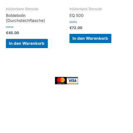
Injizierbare Steroide
Injizierbare Steroide
Boldebolin
EQ 500
(Durchstechflasche)
Bewertet
€
72.00
mit
Bewertet
€
45.00
0
mit
von
In den Warenkorb
0
5
von
In den Warenkorb
5